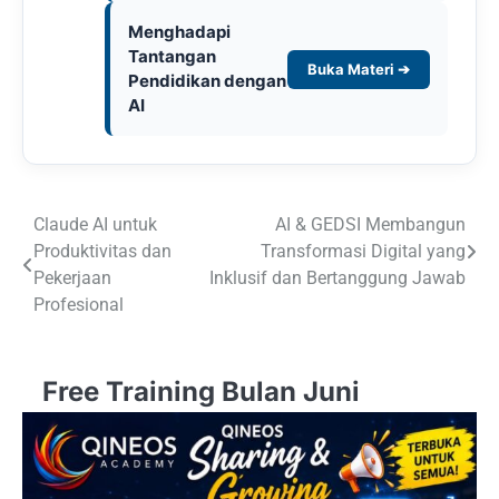
Menghadapi
Tantangan
Buka Materi ➔
Pendidikan dengan
AI
Post
Claude AI untuk
AI & GEDSI Membangun
Produktivitas dan
Transformasi Digital yang
navigation
Pekerjaan
Inklusif dan Bertanggung Jawab
Profesional
Free Training Bulan Juni