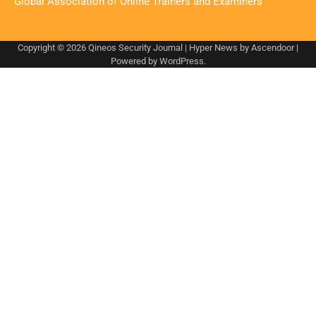
Global Association of Online Trainers and Examiners
Copyright © 2026
Qineos Security Journal
| Hyper News by
Ascendoor
|
Powered by
WordPress
.