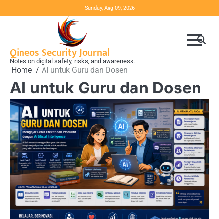
Skip
Sunday, Aug 09, 2026
to
content
Qineos Security Journal
Notes on digital safety, risks, and awareness.
Home
AI untuk Guru dan Dosen
AI untuk Guru dan Dosen