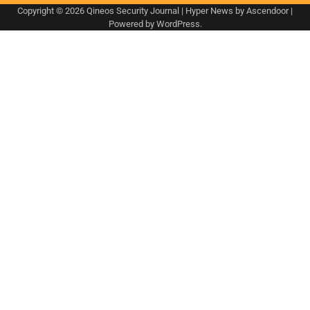
Copyright © 2026
Qineos Security Journal
| Hyper News by
Ascendoor
|
Powered by
WordPress
.