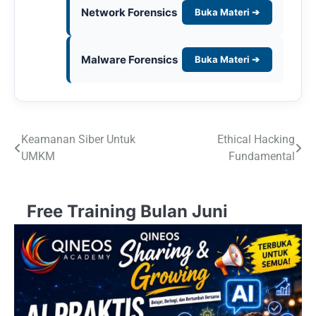
Network Forensics
Buka Materi ➔
Malware Forensics
Buka Materi ➔
Post
Keamanan Siber Untuk
Ethical Hacking
UMKM
Fundamental
navigation
Free Training Bulan Juni