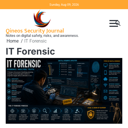
Skip
Sunday, Aug 09, 2026
to
content
Qineos Security Journal
Notes on digital safety, risks, and awareness.
Home
IT Forensic
IT Forensic