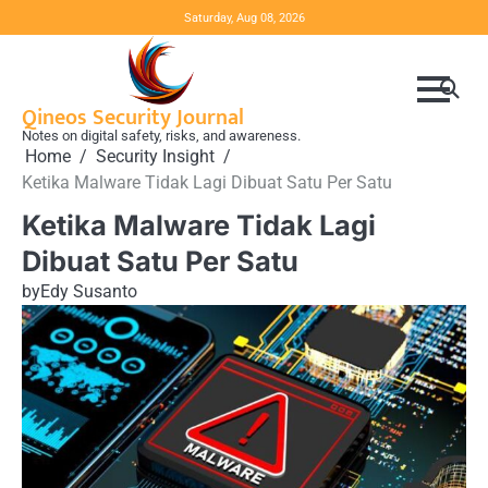
Skip
Saturday, Aug 08, 2026
to
content
Qineos Security Journal
Notes on digital safety, risks, and awareness.
Home
Security Insight
Ketika Malware Tidak Lagi Dibuat Satu Per Satu
Ketika Malware Tidak Lagi
Dibuat Satu Per Satu
by
Edy Susanto