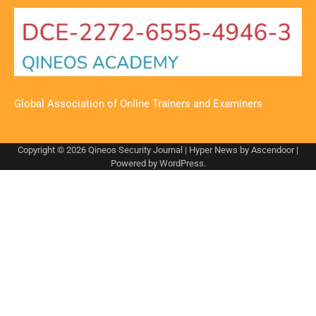
Global Association of Online Trainers and Examiners
Copyright © 2026
Qineos Security Journal
| Hyper News by
Ascendoor
|
Powered by
WordPress
.