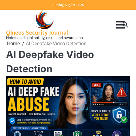
Skip
Sunday, Aug 09, 2026
to
content
Qineos Security Journal
Notes on digital safety, risks, and awareness.
Home
AI Deepfake Video Detection
AI Deepfake Video
Detection