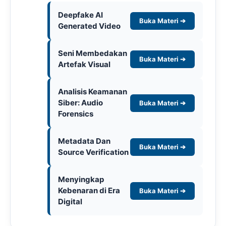
Deepfake AI
Buka Materi ➔
Generated Video
Seni Membedakan
Buka Materi ➔
Artefak Visual
Analisis Keamanan
Siber: Audio
Buka Materi ➔
Forensics
Metadata Dan
Buka Materi ➔
Source Verification
Menyingkap
Kebenaran di Era
Buka Materi ➔
Digital