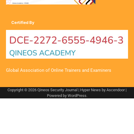
Certified By
Global Association of Online Trainers and Examiners
Copyright © 2026
Qineos Security Journal
| Hyper News by
Ascendoor
|
Powered by
WordPress
.