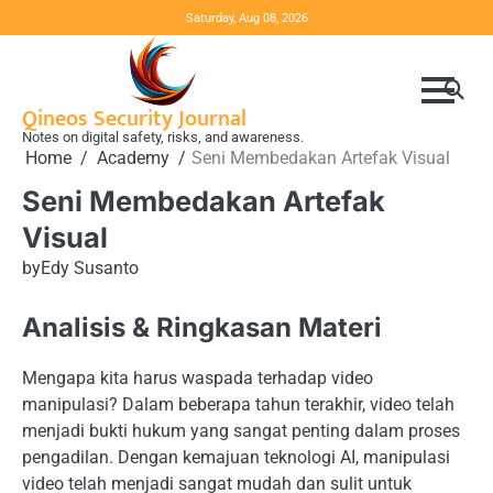
Skip
Saturday, Aug 08, 2026
to
content
Qineos Security Journal
Notes on digital safety, risks, and awareness.
Home
Academy
Seni Membedakan Artefak Visual
Seni Membedakan Artefak
Visual
by
Edy Susanto
Analisis & Ringkasan Materi
Mengapa kita harus waspada terhadap video
manipulasi? Dalam beberapa tahun terakhir, video telah
menjadi bukti hukum yang sangat penting dalam proses
pengadilan. Dengan kemajuan teknologi AI, manipulasi
video telah menjadi sangat mudah dan sulit untuk