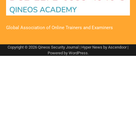
Global Association of Online Trainers and Examiners
Copyright © 2026
Qineos Security Journal
| Hyper News by
Ascendoor
|
Powered by
WordPress
.