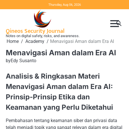
Skip
Thursday, Aug 06, 2026
to
content
Qineos Security Journal
Notes on digital safety, risks, and awareness.
Home
Academy
Menavigasi Aman dalam Era AI
Menavigasi Aman dalam Era AI
by
Edy Susanto
Analisis & Ringkasan Materi
Menavigasi Aman dalam Era AI:
Prinsip-Prinsip Etika dan
Keamanan yang Perlu Diketahui
Pembahasan tentang keamanan siber dan privasi data
telah menjadi topik yang sangat relevan dalam era digital