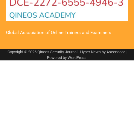
Global Association of Online Trainers and Examiners
Copyright © 2026
Qineos Security Journal
| Hyper News by
Ascendoor
|
Powered by
WordPress
.