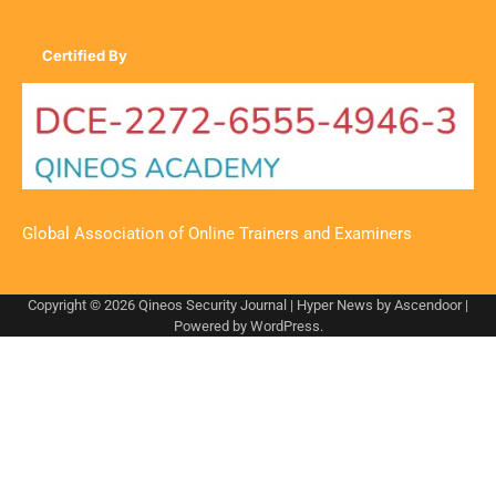
Certified By
Global Association of Online Trainers and Examiners
Copyright © 2026
Qineos Security Journal
| Hyper News by
Ascendoor
|
Powered by
WordPress
.