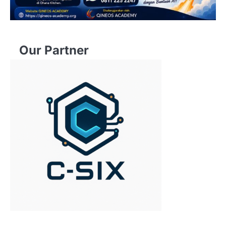
Our Partner