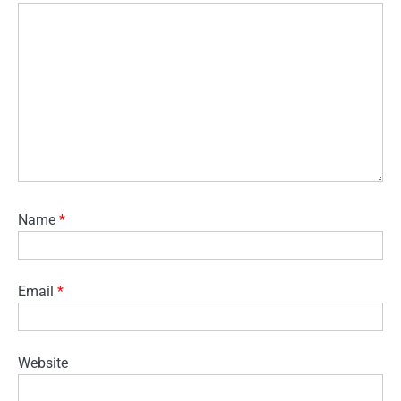
Name
*
Email
*
Website