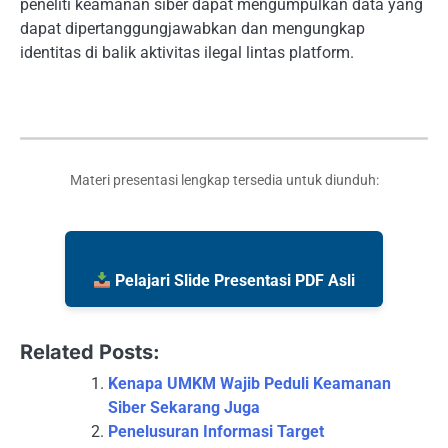
peneliti keamanan siber dapat mengumpulkan data yang
dapat dipertanggungjawabkan dan mengungkap
identitas di balik aktivitas ilegal lintas platform.
Materi presentasi lengkap tersedia untuk diunduh:
Pelajari Slide Presentasi PDF Asli
Related Posts:
Kenapa UMKM Wajib Peduli Keamanan
Siber Sekarang Juga
Penelusuran Informasi Target