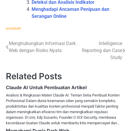
Deteksi dan Analisis Indikator
Menghadapi Ancaman Penipuan dan
Serangan Online
ACADEMY
Post
Menghubungkan Informasi Dark
Intelligence
Web dengan Risiko Nyata
Reporting dan Case
navigation
Study
Related Posts
Claude AI Untuk Pembuatan Artikel
Analisis & Ringkasan Materi Claude AI: Teman Setia Pembuat Konten
Profesional Dalam dunia keamanan siber yang semakin kompleks,
produktivitas dan kualitas konten profesional menjadi faktor penting
dalam meningkatkan efisiensi tim dan meningkatkan reputasi
organisasi. Di sini, Edy Susanto, Founder C-SIX Security, membawa
kecerdasan buatan Claude untuk membantu kita mempercepat dan…
Memahami Dunia Dark Web