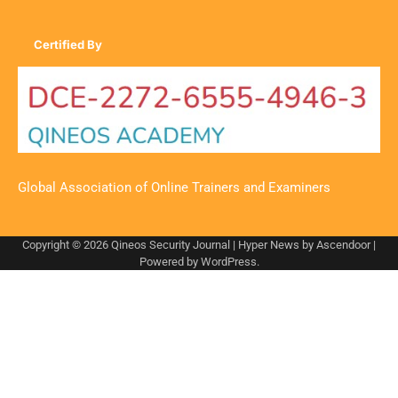
Certified By
Global Association of Online Trainers and Examiners
Copyright © 2026
Qineos Security Journal
| Hyper News by
Ascendoor
|
Powered by
WordPress
.