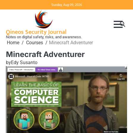
Skip
Sunday, Aug 09, 2026
to
content
Qineos Security Journal
Notes on digital safety, risks, and awareness.
Home
Courses
Minecraft Adventurer
Minecraft Adventurer
by
Edy Susanto