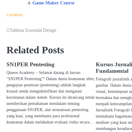
Game Maker Course
COURSES
Tableau Essential Design
Post
navigation
Related Posts
SN1PER Pentesting
Kursus Jurnali
Fundamental
Qineos Academy – Selamat datang di kursus
“SN1PER Pentesting”! Dalam dunia keamanan siber,
Fotografi jurnalistik 
pengujian penetrasi (pentesting) adalah langkah
gambar. Dalam dunia 
krusial untuk mengidentifikasi dan mengatasi
visual, kemampuan 
kerentanan dalam sistem. Kursus ini dirancang untuk
bermakna dan mengha
memberikan pemahaman mendalam tentang
menjadi keterampilan
penggunaan SN1PER, alat otomatisasi pentesting
Jurnalistik Fotograf
yang kuat, yang membantu para profesional
memahami bagaimana 
keamanan dalam melakukan evaluasi risiko secara…
medium yang kuat un
membangun kesadar