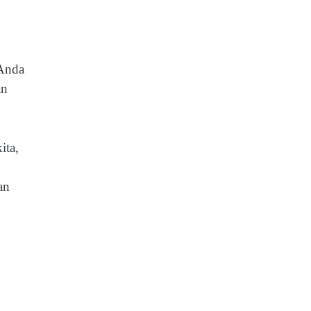
 Anda
an
ita,
an