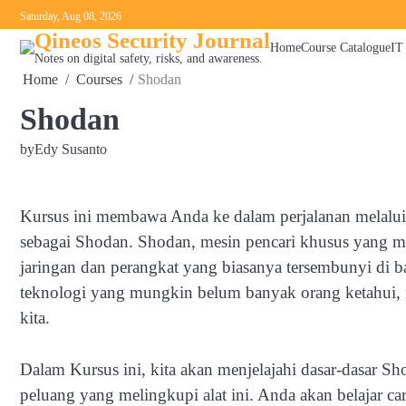
Skip
Saturday, Aug 08, 2026
to
Qineos Security Journal
Home
Course Catalogue
IT
content
Notes on digital safety, risks, and awareness.
Home
Courses
Shodan
Shodan
by
Edy Susanto
Kursus ini membawa Anda ke dalam perjalanan melalui p
sebagai Shodan. Shodan, mesin pencari khusus yang 
jaringan dan perangkat yang biasanya tersembunyi di bal
teknologi yang mungkin belum banyak orang ketahui, 
kita.
Dalam Kursus ini, kita akan menjelajahi dasar-dasar S
peluang yang melingkupi alat ini. Anda akan belajar c