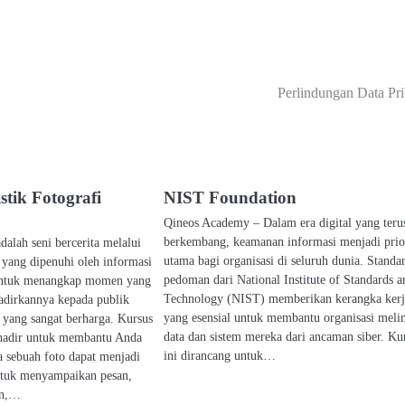
Perlindungan Data Pri
stik Fotografi
NIST Foundation
Qineos Academy – Dalam era digital yang teru
berkembang, keamanan informasi menjadi prior
adalah seni bercerita melalui
utama bagi organisasi di seluruh dunia. Standa
yang dipenuhi oleh informasi
pedoman dari National Institute of Standards a
untuk menangkap momen yang
Technology (NIST) memberikan kerangka kerj
dirkannya kepada publik
yang esensial untuk membantu organisasi meli
 yang sangat berharga. Kursus
data dan sistem mereka dari ancaman siber. Ku
i hadir untuk membantu Anda
ini dirancang untuk…
sebuah foto dapat menjadi
tuk menyampaikan pesan,
an,…