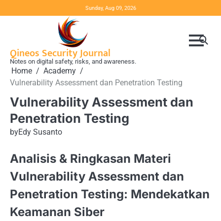
Skip
Sunday, Aug 09, 2026
to
content
Qineos Security Journal
Notes on digital safety, risks, and awareness.
Home
Academy
Vulnerability Assessment dan Penetration Testing
Vulnerability Assessment dan
Penetration Testing
by
Edy Susanto
Analisis & Ringkasan Materi
Vulnerability Assessment dan
Penetration Testing: Mendekatkan
Keamanan Siber