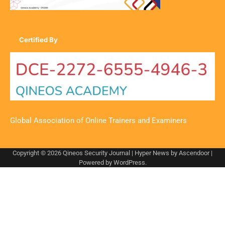
Certified By
Global Association of Online Trainers and Examiners
Copyright © 2026
Qineos Security Journal
| Hyper News by
Ascendoor
|
Powered by
WordPress
.