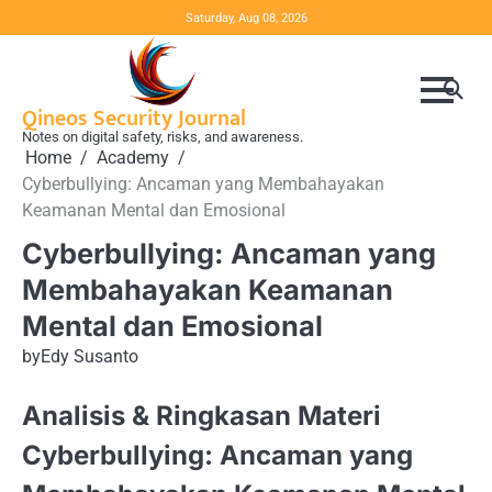
Skip
Saturday, Aug 08, 2026
to
content
Qineos Security Journal
Notes on digital safety, risks, and awareness.
Home
Academy
Cyberbullying: Ancaman yang Membahayakan
Keamanan Mental dan Emosional
Cyberbullying: Ancaman yang
Membahayakan Keamanan
Mental dan Emosional
by
Edy Susanto
Analisis & Ringkasan Materi
Cyberbullying: Ancaman yang