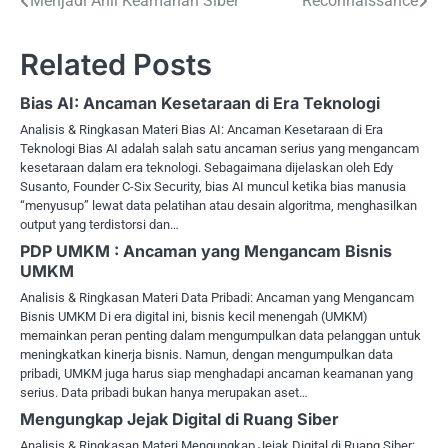
Post
Menjadi Ahli Keamanan Siber
Reconnaissance
navigation
Related Posts
Bias AI: Ancaman Kesetaraan di Era Teknologi
Analisis & Ringkasan Materi Bias AI: Ancaman Kesetaraan di Era
Teknologi Bias AI adalah salah satu ancaman serius yang mengancam
kesetaraan dalam era teknologi. Sebagaimana dijelaskan oleh Edy
Susanto, Founder C-Six Security, bias AI muncul ketika bias manusia
“menyusup” lewat data pelatihan atau desain algoritma, menghasilkan
output yang terdistorsi dan…
PDP UMKM : Ancaman yang Mengancam Bisnis
UMKM
Analisis & Ringkasan Materi Data Pribadi: Ancaman yang Mengancam
Bisnis UMKM Di era digital ini, bisnis kecil menengah (UMKM)
memainkan peran penting dalam mengumpulkan data pelanggan untuk
meningkatkan kinerja bisnis. Namun, dengan mengumpulkan data
pribadi, UMKM juga harus siap menghadapi ancaman keamanan yang
serius. Data pribadi bukan hanya merupakan aset…
Mengungkap Jejak Digital di Ruang Siber
Analisis & Ringkasan Materi Mengungkap Jejak Digital di Ruang Siber: