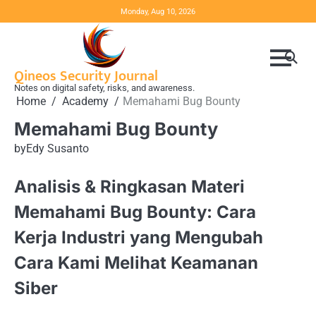
Skip
Monday, Aug 10, 2026
to
content
Qineos Security Journal
Notes on digital safety, risks, and awareness.
Home
Academy
Memahami Bug Bounty
Memahami Bug Bounty
by
Edy Susanto
Analisis & Ringkasan Materi
Memahami Bug Bounty: Cara
Kerja Industri yang Mengubah
Cara Kami Melihat Keamanan
Siber