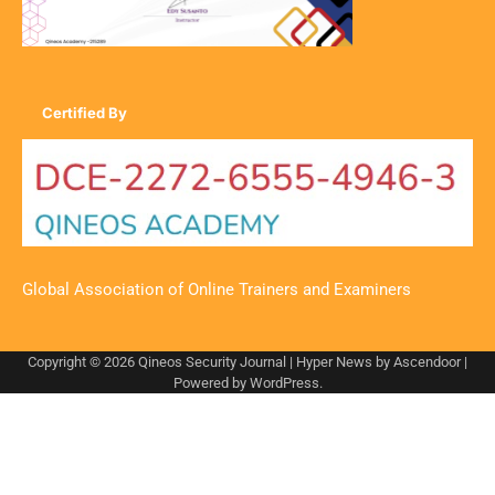
Certified By
Global Association of Online Trainers and Examiners
Copyright © 2026
Qineos Security Journal
| Hyper News by
Ascendoor
|
Powered by
WordPress
.