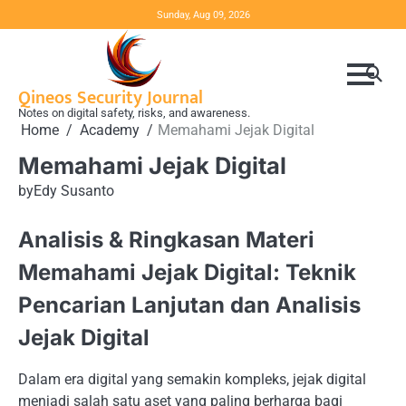
Skip
Sunday, Aug 09, 2026
to
content
Qineos Security Journal
Notes on digital safety, risks, and awareness.
Home
Academy
Memahami Jejak Digital
Memahami Jejak Digital
by
Edy Susanto
Analisis & Ringkasan Materi
Memahami Jejak Digital: Teknik
Pencarian Lanjutan dan Analisis
Jejak Digital
Dalam era digital yang semakin kompleks, jejak digital
menjadi salah satu aset yang paling berharga bagi