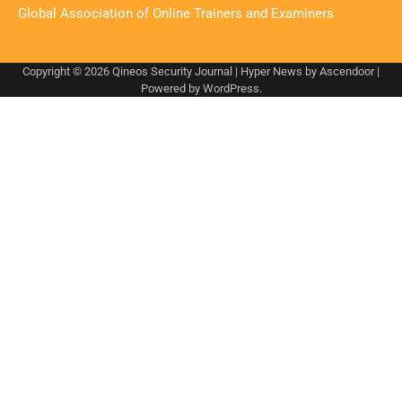
Global Association of Online Trainers and Examiners
Copyright © 2026
Qineos Security Journal
| Hyper News by
Ascendoor
|
Powered by
WordPress
.