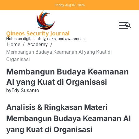
Skip
Friday, Aug 07, 2026
to
content
Qineos Security Journal
Notes on digital safety, risks, and awareness.
Home
Academy
Membangun Budaya Keamanan AI yang Kuat di
Organisasi
Membangun Budaya Keamanan
AI yang Kuat di Organisasi
by
Edy Susanto
Analisis & Ringkasan Materi
Membangun Budaya Keamanan AI
yang Kuat di Organisasi