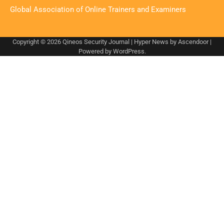
Global Association of Online Trainers and Examiners
Copyright © 2026
Qineos Security Journal
| Hyper News by
Ascendoor
|
Powered by
WordPress
.