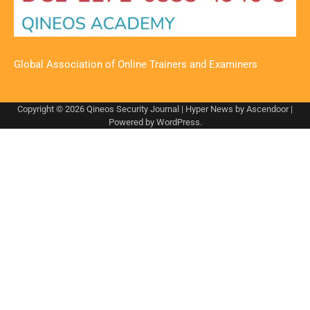
Global Association of Online Trainers and Examiners
Copyright © 2026
Qineos Security Journal
| Hyper News by
Ascendoor
|
Powered by
WordPress
.